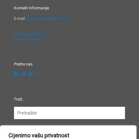
Kontakt informacije
E-mail:
czg.zagreb@gmail.com
Politika privatnosti
Politika kolačića
Pratite nas
Pregledaj
Pregledaj
Pregledaj
Pregledaj
festivalglazbezagreb’s
FestivalGlazbe’s
UCsi0unSgI4JqljjrTaoPXaA’s
102452790583308358441’s
profil
profil
profil
profil
na
na
na
na
Facebook
Twitter
YouTube
Google+
Traži…
Cijenimo vašu privatnost