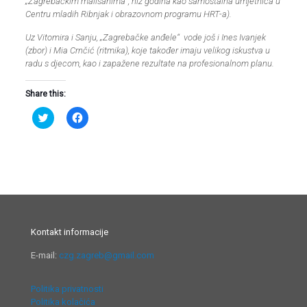
„
Zagrebačkim mališanima
“
, niz godina kao samostalna umjetnica u
Centru mladih Ribnjak i
obrazovnom programu HRT-a).
Uz Vitomira i Sanju,
„Zagrebačke anđele“
vode još i Ines Ivanjek
(zbor) i Mia Crnčić (ritmika), koje također imaju velikog iskustva u
radu s djecom, kao i zapažene rezultate na profesionalnom planu.
Share this:
Podijeli
Klikom
na
podijelite
Twitteru
na
(Otvara
Facebooku(Otvara
se
se
u
u
novom
novom
prozoru)
prozoru)
Kontakt informacije
E-mail:
czg.zagreb@gmail.com
Politika privatnosti
Politika kolačića