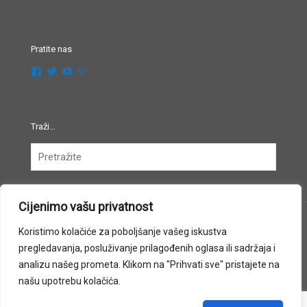
Pratite nas
Pregledaj
Pregledaj
Pregledaj
Pregledaj
festivalglazbezagreb’s
FestivalGlazbe’s
UCsi0unSgI4JqljjrTaoPXaA’s
102452790583308358441’s
profil
profil
profil
profil
na
na
na
na
Facebook
Twitter
YouTube
Google+
Traži…
Cijenimo vašu privatnost
Koristimo kolačiće za poboljšanje vašeg iskustva
pregledavanja, posluživanje prilagođenih oglasa ili sadržaja i
Copyright © 2015-2022 FestivalGlazbeZagreb.org Sva prava
analizu našeg prometa. Klikom na "Prihvati sve" pristajete na
zadržana. Web by
Design-ika.com
našu upotrebu kolačića.