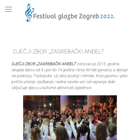
DJEČJI ZBOR „ZAGREBAČKI ANĐELI”
DJEČJI ZBOR „ZAGREBAČKI ANĐELI”
osnovan je 2015. godine,
okuplja djecu od 3 i pol do 14 godina i broji 60-tak pjevača, a djeluje
na području Trešnjevke. Uz zbor postoji i ritmika. Kroz pjesmu i ples
potiče učenje, vježbanje i radne navike već od najranije dobi.
Uključuje djecu u kulturne aktivnosti zajednice.