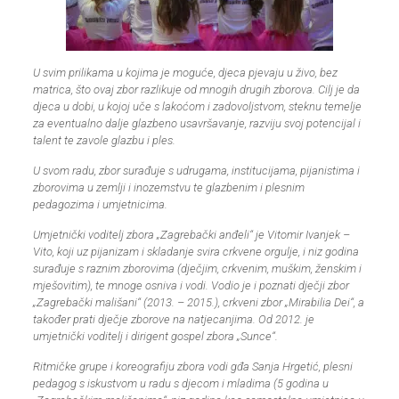
U svim prilikama u kojima je moguće, djeca pjevaju u živo, bez
matrica, što ovaj zbor razlikuje od mnogih drugih zborova. Cilj je da
djeca u
dobi, u kojoj uče s lakoćom i zadovoljstvom, steknu temelje
za eventualno dalje glazbeno usavršavanje, razviju svoj potencijal i
talent te zavole
glazbu i ples.
U svom radu, zbor surađuje s udrugama, institucijama, pijanistima i
zborovima u zemlji i inozemstvu te glazbenim i plesnim
pedagozima i umjetnicima.
Umjetnički voditelj zbora
„Zagrebački anđeli“
je Vitomir Ivanjek –
Vito, koji uz pijanizam i skladanje svira crkvene orgulje, i niz godina
surađuje s raznim zborovima (dječjim, crkvenim, muškim, ženskim i
mješovitim), te mnoge osniva i vodi. Vodio je i poznati dječji zbor
„Zagrebački mališani“ (2013. – 2015.), crkveni zbor „Mirabilia Dei“, a
također prati dječje zborove na natjecanjima. Od 2012. je
umjetnički voditelj i dirigent gospel zbora „Sunce“.
Ritmičke grupe i koreografiju zbora vodi gđa Sanja Hrgetić, plesni
pedagog s iskustvom u radu s djecom i mladima (5 godina u