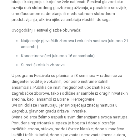
biraju i kategoriju u kojoj se žele natjecati. Festival glazbe tako
razvija duh slobodnog glazbenog uživanja, a paralelno se uvijek,
u međusobnom nadmetanju ili međusobnom slobodnom
predstavljanju, otkriva njihova ambicija vlastitih dosega.
Ovogodišnji Festival glazbe obuhvaća:
Natjecanje pjevačkih zborova i vokalnih sastava (ukupno 21
ansambl)
Koncertne večeri (ukupno 16 ansambala)
Susret školskih zborova
U programu Festivala su planirana i 3 seminara – radionice za
dirigente i voditelje vokalnih, odnosno instrumentalnih
ansambala. Publika će imati mogućnost upoznati kako
zagrebačke zborove, tako i odlične ansamble iz drugih hrvatskih
sredina, kao i ansambl iz Bosne i Hercegovine.
Svi oni dolaze i nastupaju, jer svi osjećaju značaj nastupa u
Zagrebu, glavnom gradu države Hrvatske.
Svima od srca želimo uspjeh u svim dimenzijama svoga nastupa.
Ponuđena repertoarska lepeza je bogata i donosi ozračje
različitih epoha, stilova, mode i čvrste klasike; donosi mnoštvo
lakših i težih skladbi; donosi poznata i nepoznata imena autora,