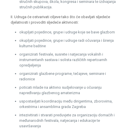
stručnih skupova, škola, kongresa i seminara te izdvajanja
stručnih publikacija.
II. Udruga će ostvarivati ciljeve tako što će obavljati sljedeće
djelatnosti i provoditi sljedeće aktivnosti:
okupljati pojedince, grupe i udruge koje se bave glazbom
okupljati pojedince, grupe i udruge radi očuvanja i širenja
kulturne baštine
organizirati festivale, susrete i natjecanja vokalnih i
instrumentanih sastava i solista različitih repertoarnih
opredjeljenja
organizirati glazbene programe, tečajeve, seminare i
radionice
poticati mlade na aktivno sudjelovanje u očuvanju
napređivanju glazbenog amaterizma
uspostavljati koordinaciju među dirigentima, zborovima,
orkestrima i ansamblima grada Zagreba
intezivitirati i stvarati preduvjete za organizaciju domaćih i
međunarodnih festivala, natjecanja i edukacije te
usavršavanja