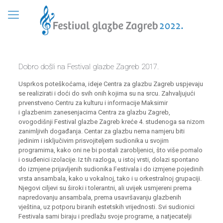
Dobro došli na Festival glazbe Zagreb 2017.
Usprkos poteškoćama, ideje Centra za glazbu Zagreb uspjevaju
se realizirati i doći do svih onih kojima su na srcu. Zahvaljujući
prvenstveno Centru za kulturu i informacije Maksimir
i glazbenim zanesenjacima Centra za glazbu Zagreb,
ovogodišnji Festival glazbe Zagreb kreće 4. studenoga sa nizom
zanimljivih događanja. Centar za glazbu nema namjeru biti
jedinim i isključivim prisvojiteljem sudionika u svojim
programima, kako oni ne bi postali zarobljenici, što više pomalo
i osuđenici izolacije. Iz tih razloga, u istoj vrsti, dolazi spontano
do izmjene prijavljenih sudionika Festivala i do izmjene pojedinih
vrsta ansambala, kako u vokalnoj, tako i u orkestralnoj grupaciji.
Njegovi ciljevi su široki i tolerantni, ali uvijek usmjereni prema
napredovanju ansambala, prema usavršavanju glazbenih
vještina, uz potporu biranih estetskih vrijednosti. Svi sudionici
Festivala sami biraju i predlažu svoje programe, a natjecatelji