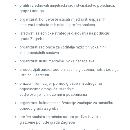
pratiti i vrednovati umjetnički rad i stvaralaštvo pojedinca,
grupa i udruga
organizirati koncerte te isticati vrijednosti uspješnih
amatera i ambicioznih mladih profesionalaca
izrađivati zajedničke strategije djelovanja na području
grada Zagreba
organizirati radionice za voditelje različitih vokalnih i
instrumentalnih sastava
organizirati instrumentalne i vokalne tečajeve
predstavljati audio i audio-vizualna glazbena, notna izdanja
i stručnu literaturu
pružati informacije i pomoć glazbenim udrugama i
pojedincima omogućiti suradnje
sudjelovanje na inozemnim pozornicima
organizirati kulturne manifestacije značajne za turističku
ponudu grada Zagreba
profesionalnim i stručnim radom podizati kvalitetu
glazbene ponude grada Zagreba