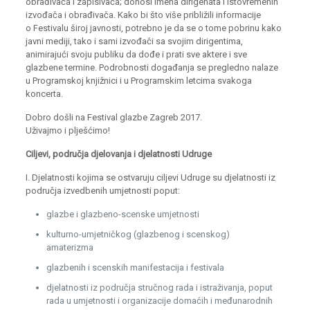
obrađivača i zapisivača; donosi imena dirigenata i istovremenih
izvođača i obrađivača. Kako bi što više približili informacije
o Festivalu široj javnosti, potrebno je da se o tome pobrinu kako
javni mediji, tako i sami izvođači sa svojim dirigentima,
animirajući svoju publiku da dođe i prati sve aktere i sve
glazbene termine. Podrobnosti događanja se pregledno nalaze
u Programskoj knjižnici i u Programskim letcima svakoga
koncerta.
Dobro došli na Festival glazbe Zagreb 2017.
Uživajmo i plješćimo!
Ciljevi, područja djelovanja i djelatnosti Udruge
I. Djelatnosti kojima se ostvaruju ciljevi Udruge su djelatnosti iz
područja izvedbenih umjetnosti poput:
glazbe i glazbeno-scenske umjetnosti
kulturno-umjetničkog (glazbenog i scenskog)
amaterizma
glazbenih i scenskih manifestacija i festivala
djelatnosti iz područja stručnog rada i istraživanja, poput
rada u umjetnosti i organizacije domaćih i međunarodnih