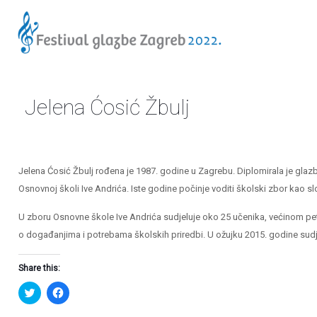
Jelena Ćosić Žbulj
Jelena Ćosić Žbulj rođena je 1987. godine u Zagrebu. Diplomirala je gla
Osnovnoj školi Ive Andrića. Iste godine počinje voditi školski zbor kao s
U zboru Osnovne škole Ive Andrića sudjeluje oko 25 učenika, većinom peti
o događanjima i potrebama školskih priredbi. U ožujku 2015. godine sudj
Share this:
Podijeli
Klikom
na
podijelite
Twitteru
na