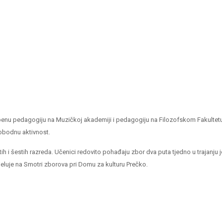
zbenu pedagogiju na Muzičkoj akademiji i pedagogiju na Filozofskom Fakultetu
lobodnu aktivnost.
h i šestih razreda. Učenici redovito pohađaju zbor dva puta tjedno u trajanju
eluje na Smotri zborova pri Domu za kulturu Prečko.