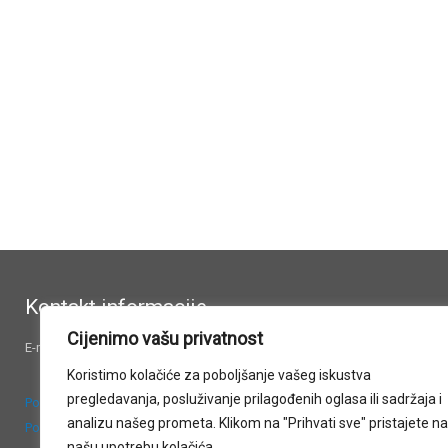
(Otvara
Facebooku(Otvara
se
se
u
u
novom
novom
prozoru)
prozoru)
Kontakt informacije
Cijenimo vašu privatnost
E-mail:
czg.zagreb@gmail.com
Koristimo kolačiće za poboljšanje vašeg iskustva
pregledavanja, posluživanje prilagođenih oglasa ili sadržaja i
Politika privatnosti
analizu našeg prometa. Klikom na "Prihvati sve" pristajete na
Politika kolačića
našu upotrebu kolačića.