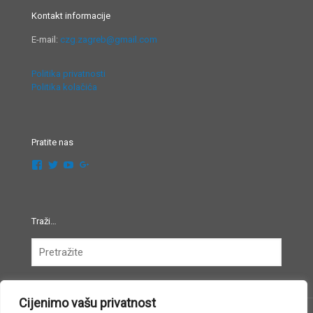
Kontakt informacije
E-mail:
czg.zagreb@gmail.com
Politika privatnosti
Politika kolačića
Pratite nas
Pregledaj
Pregledaj
Pregledaj
Pregledaj
festivalglazbezagreb’s
FestivalGlazbe’s
UCsi0unSgI4JqljjrTaoPXaA’s
102452790583308358441’s
profil
profil
profil
profil
na
na
na
na
Facebook
Twitter
YouTube
Google+
Traži…
Cijenimo vašu privatnost