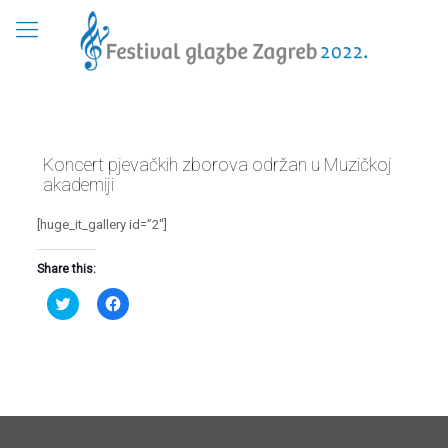
Koncert pjevačkih zborova održan u Muzičkoj
akademiji
[huge_it_gallery id=”2″]
Share this:
Podijeli
Klikom
na
podijelite
Twitteru
na
(Otvara
Facebooku(Otvara
se
se
u
u
novom
novom
prozoru)
prozoru)